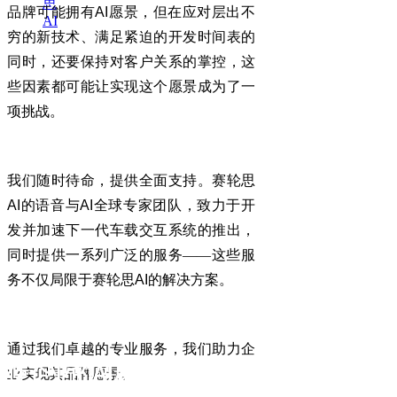
思
品牌可能拥有
AI
愿景，但在应对层出不
AI
穷的新技术、满足紧迫的开发时间表的
同时，还要保持对客户关系的掌控，这
些因素都可能让实现这个愿景成为了一
项挑战。
我们随时待命，提供全面支持。赛轮思
AI
的语音与
AI
全球专家团队，致力于开
发并加速下一代车载交互系统的推出，
同时提供一系列广泛的服务——这些服
务不仅局限于赛轮思
AI
的解决方案。
通过卓越的专业服务
通过我们卓越的专业服务，我们助力企
AI
使企业的
愿景成为现实
业实现其品牌愿景。