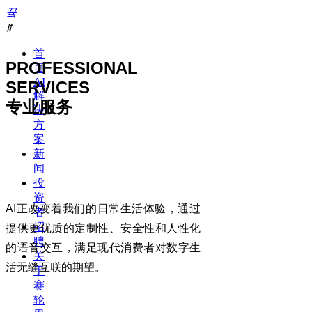
끀
ꁲ
首
PROFESSIONAL
页
AI
SERVICES
解
专业服务
决
方
案
新
闻
投
资
AI
正改变着我们的日常生活体验，通过
者
招
提供更优质的定制性、安全性和人性化
聘
的语音交互，满足现代消费者对数字生
关
活无缝互联的期望。
于
赛
轮