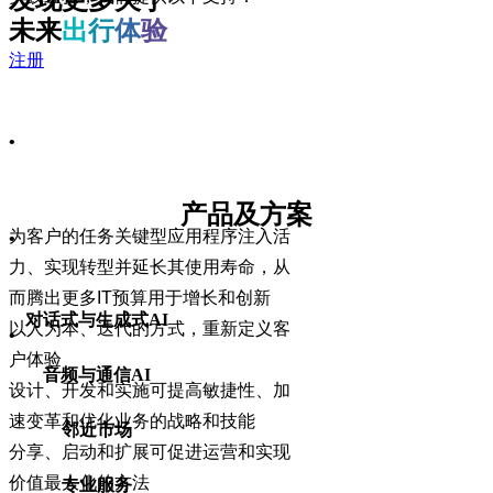
发现更多关于
未来
出
行
体
验
注册
•
产品及方案
为客户的任务关键型应用程序注入活
•
力、实现转型并延长其使用寿命，从
而腾出更多
IT
预算用于增长和创新
对话式与生成式AI
以人为本、迭代的方式，重新定义客
•
户体验
音频与通信AI
设计、开发和实施可提高敏捷性、加
速变革和优化业务的战略和技能
邻近市场
分享、启动和扩展可促进运营和实现
价值最大化的方法
专业服务