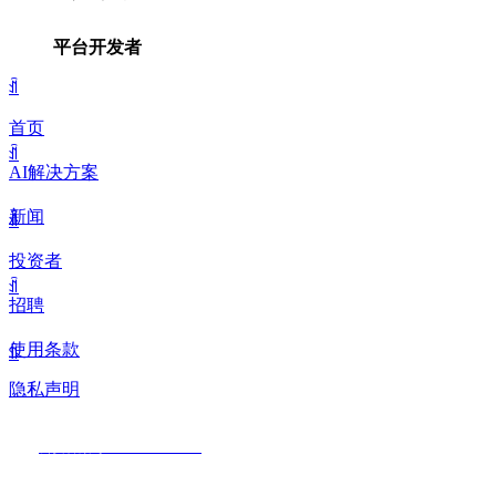
平台开发者
ꀉ
首页
ꀉ
AI解决方案
新闻
ꀉ
投资者
ꀉ
招聘
使用条款
ꀉ
隐私声明
公安备案号 31011502010256
版权所有© 赛轮思通讯科技公司官网