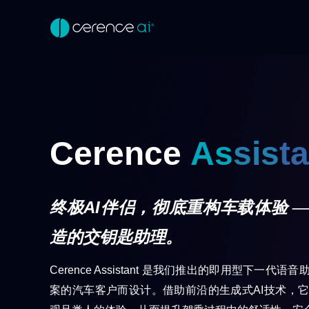
Cerence
As
sis
ta
AI
终极
伴侣，彻底重构车载体验 
造的交钥匙助理。
Cerence Assistant
是我们推出的即用型下一代语音助
案的汽车客户而设计。借助前沿的生成式
AI
技术，它