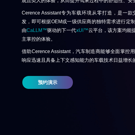
观且类人的体验，从而提升驾乘过程中的舒适性、安
Cerence Assistant
专为车载环境从零打造，是一款
发，即可根据
OEM
或一级供应商的独特需求进行定
由
CaLLM™
驱动的下一代
xUI™
云平台，该方案均能
主掌控的体验。
借助
Cerence Assistant
，汽车制造商能够全面掌控用
响应迅速且具备上下文感知能力的车载技术日益增长
预约演示