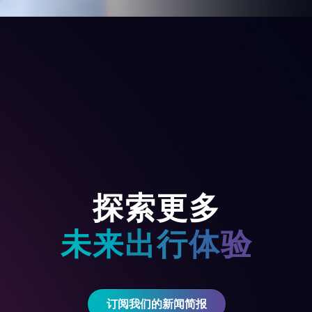
探索更多
未
来
出
行
体
验
订阅我们的新闻简报