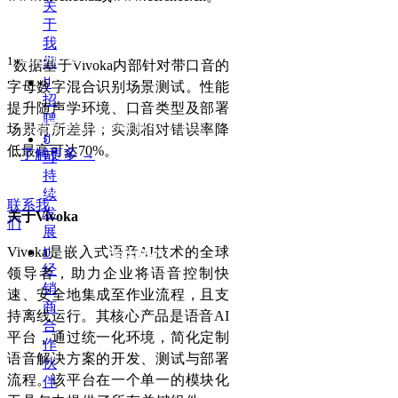
关
于
我
2026-07-24
1
们
数据基于Vivoka内部针对带口音的
ꀂ
字母数字混合识别场景测试。性能
招
提升随声学环境、口音类型及部署
聘
打造安全可靠的车载
AI
（下）
场景有所差异；实测相对错误率降
ꀂ
低最高可达70%。
了解更多 →
可
持
赛轮思
AI
微信视频号
续
联系我
发
关于Vivoka
们
展
Vivoka是嵌入式语音AI技术的全球
ꀂ
关注我们
经
领导者，助力企业将语音控制快
销
速、安全地集成至作业流程，且支
商
持离线运行。其核心产品是语音AI
合
平台，通过统一化环境，简化定制
作
语音解决方案的开发、测试与部署
伙
流程。该平台在一个单一的模块化
伴