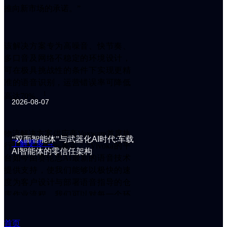
推向新市场的承诺。”
集
成
ꀂ
定
该解决方案专为高噪音、快节奏、
制
多口音及网络不稳定的环境设计，
ꀂ
可在极具挑战性的条件下实现更精
质
准的语音识别，运营错误率可降低
量
1
保
高达70%。
2026-08-07
证
新
闻
物流解决方案供应商Voxware首席执
ꀂ
“双面智能体”与武器化
AI
时代:车载
了解更多 →
行官Jamie Davis表示：“Vivoka的平
所
AI
智能体的零信任架构
台如今由赛轮思AI最新的语音技术
有
文
提供支持，使我们能够以极快的速
章
度为客户设计与部署语音指导的仓
ꀂ
库作业流程。我们可以对每一个环
新
节进行微调，以实现最佳性能，确
闻
保每一项作业都能取得最佳效果。
动
首页