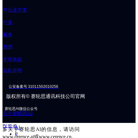
这些优化后的作业流程始终能带来
态
可量化的效率与准确性提升，帮助
平台及方案
ꀂ
客户显著降低运营成本。”
微
行业
信
文
2026-07-17
服务
章
“Vivoka的使命始终是让语音AI能够
ꀂ
新闻
适配全行业并实现高效应
媒
用，”Vivoka首席执行官Christophe
体
打造安全可靠的车载
AI
（上）
使用条款
Couvreur表示。“与赛轮思AI拓展长
报
道
期合作，是我们在物流与现场服务
隐私声明
了解更多 →
投
等高价值应用领域扩大影响力的重
资
要一步，而语音技术将真正重塑这
公安备案号
31011502010256
者
些领域的作业流程。”
关
版权所有
©
赛轮思通讯科技公司官网
于
赛
赛轮思
AI
微信公众号
关于赛轮思AI
欲了解更多关于Vivoka的信息，请
轮
思
访问www.vivoka.com。如需了解更
投资者
AI
多关于赛轮思AI的信息，请访问
ꀂ
www.cerence.ai或www.cerence.cn。