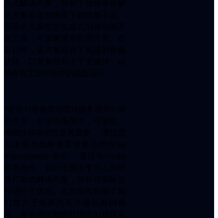
入式解决方案，弥补了传统语音解
ꀂ
决方案在这些场景下的性能不足。
两
该联合方案包含生成式AI驱动的开
轮
发工具，可加速语音应用开发。在
车
运行时，该方案结合了先进的音频
平
台
优化、口音兼容与上下文编排，以
ꀂ
确保在工业环境中的稳定运行。
其
他
行
“语音AI在物流与现场服务场景中潜
业
力巨大，在这些场景中，可靠性、
服
准确性和易用性至关重要，”赛轮思
务
AI发展与战略垂直业务总经理Sai
ꀂ
用
Yagnyamurthy 表示。“通过与Vivoka
户
携手合作，我们正推出专为工业环
体
境打造的解决方案，并针对实际运
验
行进行了优化。此次合作彰显了我
服
们致力于拓展汽车市场以外的领
务
域，将值得信赖的对话式AI规模化
ꀂ