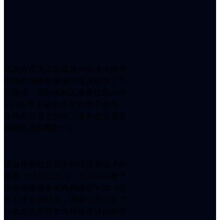
ꀂ
开
发
者
平
台
行
此次合作为工业语音AI在多个细分
业
市场的规模化落地与普及提供了可
ꀂ
行路径，同时也标志着赛轮思AI与
车
Vivoka等关键合作伙伴携手合作，
载
解
在汽车行业之外向工业和企业垂直
决
领域拓展的重要一步。
方
案
ꀂ
通过将赛轮思基于神经语音技术的
卡
最新一代对话式AI，与Vivoka基于
车
企业级微服务架构构建的VDK 6语
解
决
音AI平台相结合，两家公司打造了
方
一款专为严苛作业环境设计的全嵌
案