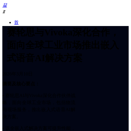
끀
ꁲ
首
页
赛轮思与Vivoka深化合作，
平
台
面向全球工业市场推出嵌入
及
产
式语音AI解决方案
品
ꀂ
Cerence
2026年3月10日
xUl™
ꀂ
摘要及核心要点：
Cerence
Assistant
• 赛轮思AI与Vivoka深化合作伙伴战
ꀂ
略，面向全球工业市场，包括物流
AI
与现场服务，推出嵌入式语音AI解
智
决方案。
能
体
• 该全嵌入式解决方案可提升性能，
ꀂ