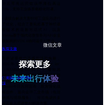
并且可将运营错误率降低高达
CaLLM™
以
70%，支持工业场景规模化部署。
及
生
• 该联合解决方案针对工业应用进行
成
了优化，结合了赛轮思基于神经语
式
音技术的最新对话式AI，以及
AI
Vivoka基于现代化微服务与API企业
应
级架构的VDK 6协同语音AI平台。
用
微信文章
ꀂ
所有文章
音
频
马萨诸塞州伯灵顿和法国梅斯，
AI
探索更多
2026年3月10日——Cerence Inc.
ꀂ
（NASDAQ: CRNC）（“赛轮思
语
AI”），全球对话式AI用户体验创新
音
未
来
出
行
体
验
订阅我们的新闻简
的领导者，以及语音技术创新企业
输
报
入
Vivoka今日共同宣布，双方深化战
与
略合作，面向全球工业市场（包括
输
物流与现场服务），推出先进的多
出
语言嵌入式语音AI解决方案。