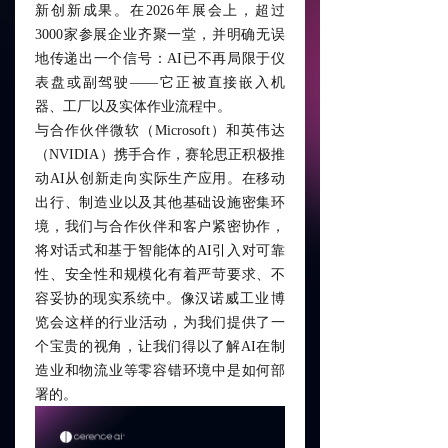
新创新成果。在2026年展会上，超过
车载解决方案
ꀂ
3000家参展企业齐聚一堂，并明确无误
地传递出一个信号：AI已不再局限于仪
卡车解决方案
ꀂ
表盘或副驾驶——它正被直接嵌入机
器、工厂以及实体作业流程中。
两轮车平台
ꀂ
与合作伙伴微软（Microsoft）和英伟达
（NVIDIA）携手合作，赛轮思正积极推
其他行业
ꀂ
动AI从创新走向实际生产应用。在移动
服务
出行、制造业以及其他基础设施密集环
境，我们与合作伙伴和客户紧密协作，
用户体验服务
ꀂ
将对话式和基于智能体的AI引入对可靠
性、安全性和规模化有着严苛要求、不
集成
ꀂ
容妥协的现实系统中。像
汉诺威工业博
览会
这样的行业活动，为我们提供了一
定制
ꀂ
个宝贵的视角，让我们得以了解AI在制
造业和物流业等零容错环境中是如何部
质量保证
ꀂ
署的。
新闻