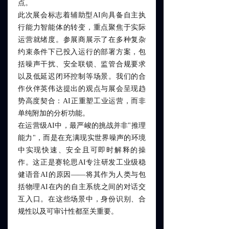
点。
此次展会标志着辅助型AI向具备自主执
行能力智能体的转变，重点聚焦于实际
运营就绪度。参展商展示了在多种复杂
约束条件下已投入运行的部署方案，包
括噪声干扰、安全联锁、监管合规要求
以及低延迟闭环控制等场景。我们的合
作伙伴英伟达提出的观点与展会呈现趋
势高度契合：AI正重塑工业运营，而非
单纯附加的分析功能。
在运营级AI中，最严峻的挑战并非"推理
能力"，而是在充满现实世界噪声的环境
中实现快速、安全且可即时解释的操
作。这正是赛轮思AI专注研发工业级稳
健语音AI的原因——将其作为人类与包
括物理AI在内的自主系统之间的对话交
互入口。在这些场景中，身份识别、合
规性以及可审计性都至关重要。