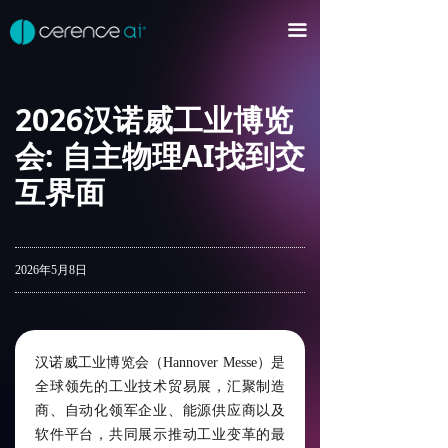
首页
끀
平台及产品
2026汉诺威工业博览
Cerence xUl™
ꀂ
会: 自主物理AI找到交
Cerence Assistant
ꀂ
互界面
AI智能体
ꀂ
CaLLM™以及生成式AI应用
ꀂ
2026年5月8日
音频AI
ꀂ
语音输入与输出
ꀂ
汉诺威工业博览会（Hannover Messe）是
开发者平台
ꀂ
全球领先的工业技术贸易展，汇聚制造
商、自动化领军企业、能源供应商以及
行业
软件平台，共同展示推动工业变革的最